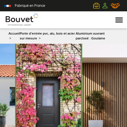
Fabriqué en France
Accueil
Porte d'entrée pvc, alu, bois et acier
Aluminium ouvrant
>
sur mesure
>
parclosé : Goulaine
PVC
Volets roulants
Acier
Qui sommes-nous ?
Mixte
Volets battants
Alu
L'innovation pour passion
Aluminium
Volets coulissants
Bois
Le client au cœur de nos préoccupations
Bois
Tous nos volets
PVC
L'efficience industrielle
Nos portes-fenêtres
Conseils pour choisir
Toutes nos portes d'entrée
Le respect de l'environnement
Toutes nos fenêtres
Demander un devis
Contemporaine