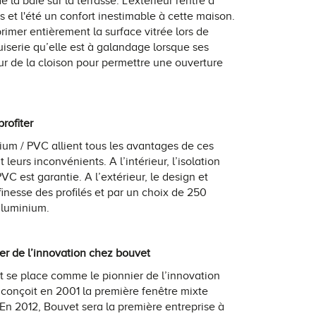
 la baie sur la terrasse. L'extérieur rentre à
ps et l'été un confort inestimable à cette maison.
imer entièrement la surface vitrée lors de
uiserie qu’elle est à galandage lorsque ses
eur de la cloison pour permettre une ouverture
profiter
ium / PVC allient tous les avantages de ces
eurs inconvénients. A l’intérieur, l’isolation
VC est garantie. A l’extérieur, le design et
finesse des profilés et par un choix de 250
 aluminium.
lier de l’innovation chez bouvet
t se place comme le pionnier de l’innovation
e conçoit en 2001 la première fenêtre mixte
En 2012, Bouvet sera la première entreprise à