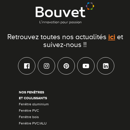
Conseils pour choisir
Tous nos accessoires volets roulants
Classique
Demander un devis
Tous nos accessoires volets battants
Accessoires
ici
Retrouvez toutes nos actualités
et
Télécharger le catalogue
Télécharger le catalogue
Conseils pour choisir
suivez-nous !!
Demander un devis
Télécharger le catalogue
NOS FENÊTRES
ET COULISSANTS
Fenêtre aluminium
Fenêtre PVC
Fenêtre bois
Fenêtre PVC/ALU