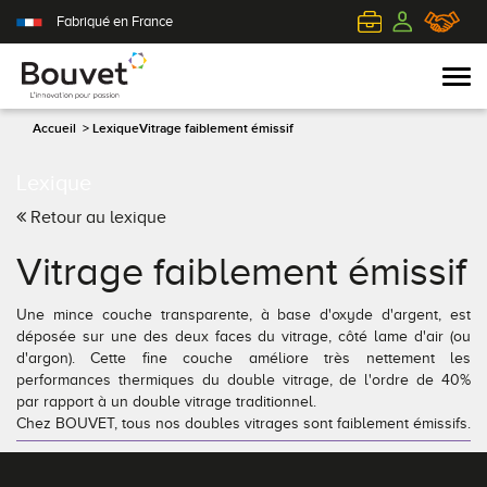
Fabriqué en France
Accueil
>
Lexique
Vitrage faiblement émissif
Lexique
PVC
Volets roulants
Acier
Qui sommes-nous ?
Retour au lexique
Mixte
Volets battants
Alu
L'innovation pour passion
Vitrage faiblement émissif
Aluminium
Volets coulissants
Bois
Le client au cœur de nos préoccupations
Une mince couche transparente, à base d'oxyde d'argent, est
déposée sur une des deux faces du vitrage, côté lame d'air (ou
Bois
Tous nos volets
PVC
L'efficience industrielle
d'argon). Cette fine couche améliore très nettement les
performances thermiques du double vitrage, de l'ordre de 40%
par rapport à un double vitrage traditionnel.
Nos portes-fenêtres
Conseils pour choisir
Toutes nos portes d'entrée
Le respect de l'environnement
Chez BOUVET, tous nos doubles vitrages sont faiblement émissifs.
Toutes nos fenêtres
Demander un devis
Contemporaine