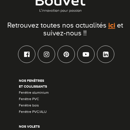
Conseils pour choisir
Tous nos accessoires volets roulants
Classique
Demander un devis
Tous nos accessoires volets battants
Accessoires
ici
Retrouvez toutes nos actualités
et
suivez-nous !!
Télécharger le catalogue
Télécharger le catalogue
Conseils pour choisir
Demander un devis
Télécharger le catalogue
NOS FENÊTRES
ET COULISSANTS
Fenêtre aluminium
Fenêtre PVC
Fenêtre bois
Fenêtre PVC/ALU
NOS VOLETS