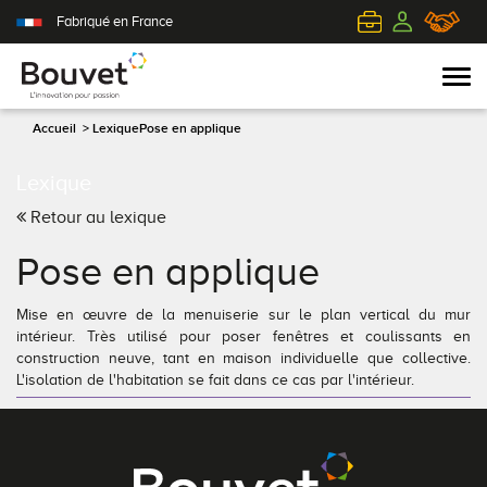
Fabriqué en France
Accueil
>
Lexique
Pose en applique
Lexique
PVC
Volets roulants
Acier
Qui sommes-nous ?
Retour au lexique
Mixte
Volets battants
Alu
L'innovation pour passion
Pose en applique
Aluminium
Volets coulissants
Bois
Le client au cœur de nos préoccupations
Mise en œuvre de la menuiserie sur le plan vertical du mur
intérieur. Très utilisé pour poser fenêtres et coulissants en
Bois
Tous nos volets
PVC
L'efficience industrielle
construction neuve, tant en maison individuelle que collective.
L'isolation de l'habitation se fait dans ce cas par l'intérieur.
Nos portes-fenêtres
Conseils pour choisir
Toutes nos portes d'entrée
Le respect de l'environnement
Toutes nos fenêtres
Demander un devis
Contemporaine