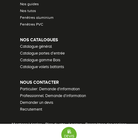
Nos guides
Nos tutos
Fenêtres aluminium
Fenêtres PVC
NOS CATALOGUES
Catalogue général
Catalogue portes d'entrée
Catalogue gamme Bois
Catalogue volets battants
NOUS CONTACTER
Particulier: Demande d'information
Professionnel: Demande d'information
Demander un devis
Recrutement
Mentions Légales
•
Plan du site
•
Lexique
•
Paramètres des cookies
51 avis
© Bouvet - 2026 Tous droits réservés
DEVIS