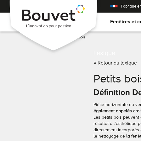
Fabriqué e
Fenêtres et c
Accueil
>
Lexique
Petits bois
Lexique
Retour au lexique
Petits boi
Définition D
Pièce horizontale ou ver
également appelés crois
Les petits bois peuvent
résultat à l’esthétique 
directement incorporés à
le nettoyage de la fenê