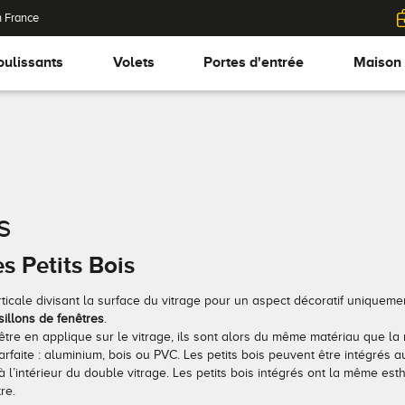
n France
oulissants
Volets
Portes d'entrée
Maison
s
es Petits Bois
ticale divisant la surface du vitrage pour un aspect décoratif uniqueme
illons de fenêtres
.
 être en applique sur le vitrage, ils sont alors du même matériau que l
parfaite : aluminium, bois ou PVC. Les petits bois peuvent être intégrés a
 l’intérieur du double vitrage. Les petits bois intégrés ont la même esthé
tre.