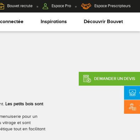
Bouvet recrute
Espace Pro
Espace Prescripteurs
 connectée
Inspirations
Découvrir Bouvet
DEMANDER UN DEVIS
nt.
Les petits bois sont
a menuiserie pour un
u vitrage et sont
tique tout en facilitant