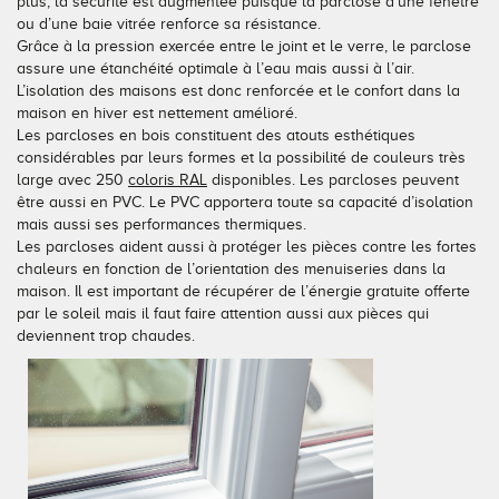
plus, la sécurité est augmentée puisque la parclose d’une fenêtre
ou d’une baie vitrée renforce sa résistance.
Conseils pour choisir
Tous nos accessoires volets roulants
Classique
Grâce à la pression exercée entre le joint et le verre, le parclose
assure une étanchéité optimale à l’eau mais aussi à l’air.
Demander un devis
Tous nos accessoires volets battants
Accessoires
L’isolation des maisons est donc renforcée et le confort dans la
maison en hiver est nettement amélioré.
Les parcloses en bois constituent des atouts esthétiques
Télécharger le catalogue
Télécharger le catalogue
Conseils pour choisir
considérables par leurs formes et la possibilité de couleurs très
large avec 250
coloris RAL
disponibles. Les parcloses peuvent
Demander un devis
être aussi en PVC. Le PVC apportera toute sa capacité d’isolation
mais aussi ses performances thermiques.
Les parcloses aident aussi à protéger les pièces contre les fortes
Télécharger le catalogue
chaleurs en fonction de l’orientation des menuiseries dans la
maison. Il est important de récupérer de l’énergie gratuite offerte
par le soleil mais il faut faire attention aussi aux pièces qui
deviennent trop chaudes.