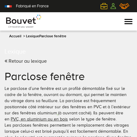
Fabriqué en France
Accueil
>
Lexique
Parclose fenêtre
Lexique
PVC
Volets roulants
Acier
Qui sommes-nous ?
Retour au lexique
Mixte
Volets battants
Alu
L'innovation pour passion
Parclose fenêtre
Aluminium
Volets coulissants
Bois
Le client au cœur de nos préoccupations
Le parclose d’une fenêtre est un profilé démontable fixé sur le
cadre de la fenêtre, ouvrant ou dormant, qui permet le maintien
Bois
Tous nos volets
PVC
L'efficience industrielle
du vitrage dans sa feuillure. La parclose est fréquemment
positionnée côté intérieur sur des fenêtres en PVC et à l'extérieur
sur des fenêtres aluminium
(à ouvrant caché). Ils peuvent être
Nos portes-fenêtres
Conseils pour choisir
Toutes nos portes d'entrée
Le respect de l'environnement
en
PVC, en aluminium ou en bois
selon le type de fenêtre.
Les parcloses fenêtres permettent le remplacement des vitrages
Toutes nos fenêtres
Demander un devis
Contemporaine
lorsque celui-ci est brisé puisqu’il est facilement démontable. En