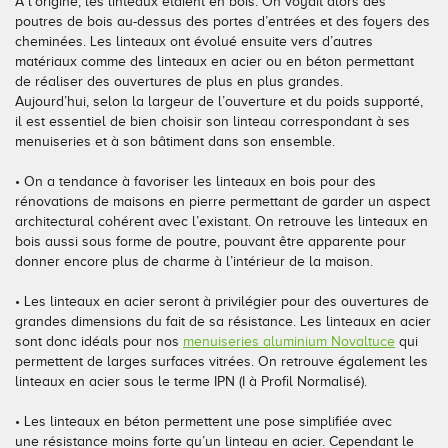
A l’origine, les linteaux étaient en bois. On voyait alors des
poutres de bois au-dessus des portes d’entrées et des foyers des
Conseils pour choisir
Tous nos accessoires volets roulants
Classique
cheminées. Les linteaux ont évolué ensuite vers d’autres
matériaux comme des linteaux en acier ou en béton permettant
Demander un devis
Tous nos accessoires volets battants
Accessoires
de réaliser des ouvertures de plus en plus grandes.
Aujourd’hui, selon la largeur de l’ouverture et du poids supporté,
il est essentiel de bien choisir son linteau correspondant à ses
Télécharger le catalogue
Télécharger le catalogue
Conseils pour choisir
menuiseries et à son bâtiment dans son ensemble.
Demander un devis
• On a tendance à favoriser les linteaux en bois pour des
rénovations de maisons en pierre permettant de garder un aspect
architectural cohérent avec l’existant. On retrouve les linteaux en
Télécharger le catalogue
bois aussi sous forme de poutre, pouvant être apparente pour
donner encore plus de charme à l’intérieur de la maison.
• Les linteaux en acier seront à privilégier pour des ouvertures de
grandes dimensions du fait de sa résistance. Les linteaux en acier
sont donc idéals pour nos
menuiseries aluminium Novaltuce
qui
permettent de larges surfaces vitrées. On retrouve également les
linteaux en acier sous le terme IPN (I à Profil Normalisé).
• Les linteaux en béton permettent une pose simplifiée avec
une résistance moins forte qu’un linteau en acier. Cependant le