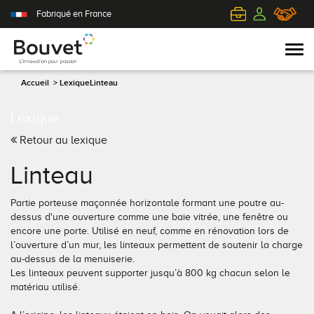
Fabriqué en France
Accueil
>
Lexique
Linteau
Lexique
PVC
Volets roulants
Acier
Qui sommes-nous ?
Retour au lexique
Mixte
Volets battants
Alu
L'innovation pour passion
Linteau
Aluminium
Volets coulissants
Bois
Le client au cœur de nos préoccupations
Partie porteuse maçonnée horizontale formant une poutre au-
dessus d'une ouverture comme une baie vitrée, une fenêtre ou
Bois
Tous nos volets
PVC
L'efficience industrielle
encore une porte. Utilisé en neuf, comme en rénovation lors de
l’ouverture d’un mur, les linteaux permettent de soutenir la charge
au-dessus de la menuiserie.
Nos portes-fenêtres
Conseils pour choisir
Toutes nos portes d'entrée
Le respect de l'environnement
Les linteaux peuvent supporter jusqu’à 800 kg chacun selon le
matériau utilisé.
Toutes nos fenêtres
Demander un devis
Contemporaine