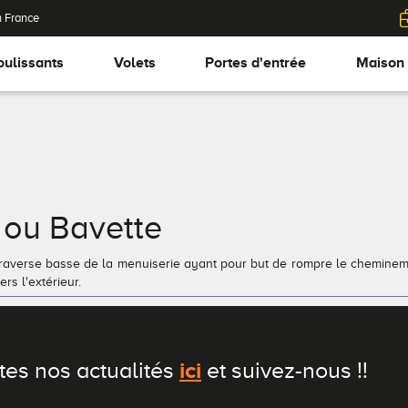
n France
oulissants
Volets
Portes d'entrée
Maison
 ou Bavette
traverse basse de la menuiserie ayant pour but de rompre le chemineme
rs l'extérieur.
ici
tes nos actualités
et suivez-nous !!