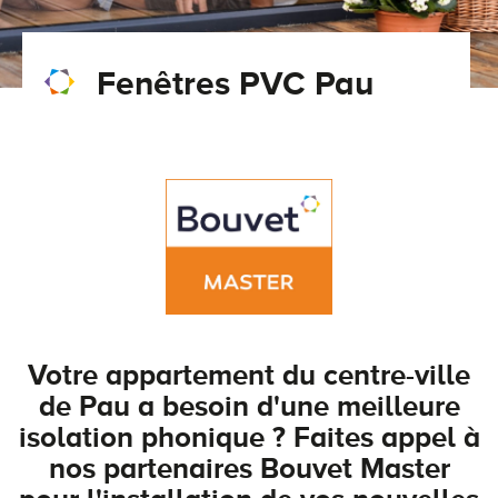
Conseils pour choisir
Tous nos accessoires volets roulants
Classique
Fenêtres PVC Pau
Demander un devis
Tous nos accessoires volets battants
Accessoires
Télécharger le catalogue
Télécharger le catalogue
Conseils pour choisir
Demander un devis
Télécharger le catalogue
Votre appartement du centre-ville
de Pau a besoin d'une meilleure
isolation phonique ? Faites appel à
nos partenaires Bouvet Master