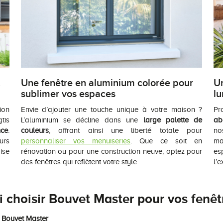
Une fenêtre en aluminium colorée pour
U
sublimer vos espaces
l
ion
Envie d’ajouter une touche unique à votre maison ?
Pr
tis
L’aluminium se décline dans une
large palette de
ab
nce
.
couleurs
, offrant ainsi une liberté totale pour
no
urs
personnaliser vos menuiseries
. Que ce soit en
ma
ise
rénovation ou pour une construction neuve, optez pour
es
des fenêtres qui reflètent votre style
l’e
 choisir Bouvet Master pour vos fenê
s Bouvet Master