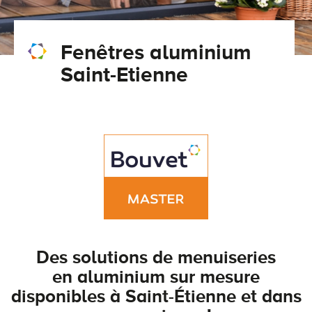
Conseils pour choisir
Tous nos accessoires volets roulants
Classique
Fenêtres aluminium
Demander un devis
Tous nos accessoires volets battants
Accessoires
Saint-Etienne
Télécharger le catalogue
Télécharger le catalogue
Conseils pour choisir
Demander un devis
Télécharger le catalogue
Des solutions de menuiseries
en aluminium sur mesure
disponibles à Saint-Étienne et dans