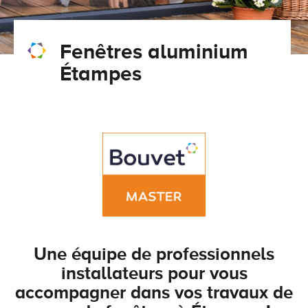
Conseils pour choisir
Tous nos accessoires volets roulants
Classique
Fenêtres aluminium
Demander un devis
Tous nos accessoires volets battants
Accessoires
Étampes
Télécharger le catalogue
Télécharger le catalogue
Conseils pour choisir
Demander un devis
Télécharger le catalogue
Une équipe de professionnels
installateurs pour vous
accompagner dans vos travaux de