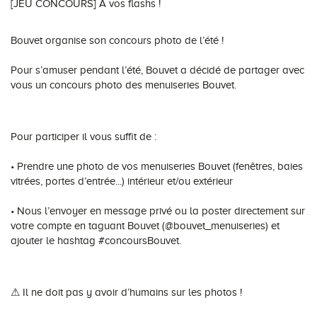
[JEU CONCOURS] À vos flashs !
Conseils pour choisir
Tous nos accessoires volets roulants
Classique
Bouvet organise son concours photo de l’été !
Demander un devis
Tous nos accessoires volets battants
Accessoires
Pour s’amuser pendant l’été, Bouvet a décidé de partager avec
vous un concours photo des menuiseries Bouvet.
Télécharger le catalogue
Télécharger le catalogue
Conseils pour choisir
Demander un devis
Pour participer il vous suffit de :
Télécharger le catalogue
• Prendre une photo de vos menuiseries Bouvet (fenêtres, baies
vitrées, portes d’entrée...) intérieur et/ou extérieur
• Nous l’envoyer en message privé ou la poster directement sur
votre compte en taguant Bouvet (@bouvet_menuiseries) et
ajouter le hashtag #concoursBouvet.
⚠ Il ne doit pas y avoir d’humains sur les photos !