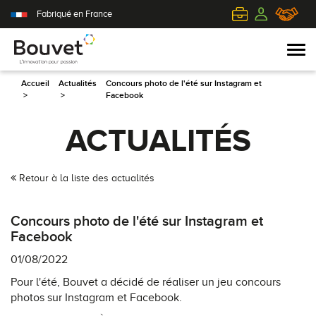
Fabriqué en France
Accueil
Actualités
Concours photo de l'été sur Instagram et
>
>
Facebook
PVC
Volets roulants
Acier
Qui sommes-nous ?
ACTUALITÉS
Mixte
Volets battants
Alu
L'innovation pour passion
Retour à la liste des actualités
Aluminium
Volets coulissants
Bois
Le client au cœur de nos préoccupations
Concours photo de l'été sur Instagram et
Bois
Tous nos volets
PVC
L'efficience industrielle
Facebook
01/08/2022
Nos portes-fenêtres
Conseils pour choisir
Toutes nos portes d'entrée
Le respect de l'environnement
Pour l'été, Bouvet a décidé de réaliser un jeu concours
photos sur Instagram et Facebook.
Toutes nos fenêtres
Demander un devis
Contemporaine