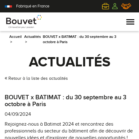
Fabriqué en France
Accueil
Actualités
BOUVET x BATIMAT : du 30 septembre au 3
>
>
octobre à Paris
PVC
Volets roulants
Acier
Qui sommes-nous ?
ACTUALITÉS
Mixte
Volets battants
Alu
L'innovation pour passion
Retour à la liste des actualités
Aluminium
Volets coulissants
Bois
Le client au cœur de nos préoccupations
BOUVET x BATIMAT : du 30 septembre au 3
Bois
Tous nos volets
PVC
L'efficience industrielle
octobre à Paris
04/09/2024
Nos portes-fenêtres
Conseils pour choisir
Toutes nos portes d'entrée
Le respect de l'environnement
Rejoignez-nous à Batimat 2024 et rencontrez des
professionnels du secteur du bâtiment afin de découvrir de
Toutes nos fenêtres
Demander un devis
Contemporaine
nouvelles idées et d'explorer de nouvelles opportunités !