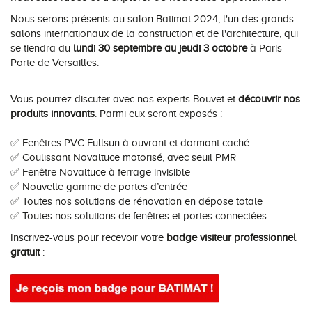
Nous serons présents au salon Batimat 2024, l'un des grands
Conseils pour choisir
Tous nos accessoires volets roulants
Classique
salons internationaux de la construction et de l'architecture, qui
se tiendra du
lundi 30 septembre au jeudi 3 octobre
à Paris
Demander un devis
Tous nos accessoires volets battants
Accessoires
Porte de Versailles.
Télécharger le catalogue
Télécharger le catalogue
Conseils pour choisir
Vous pourrez discuter avec nos experts Bouvet et
découvrir nos
produits innovants
. Parmi eux seront exposés :
Demander un devis
✅ Fenêtres PVC Fullsun à ouvrant et dormant caché
✅ Coulissant Novaltuce motorisé, avec seuil PMR
Télécharger le catalogue
✅ Fenêtre Novaltuce à ferrage invisible
✅ Nouvelle gamme de portes d’entrée
✅ Toutes nos solutions de rénovation en dépose totale
✅ Toutes nos solutions de fenêtres et portes connectées
Inscrivez-vous pour recevoir votre
badge visiteur professionnel
gratuit
: