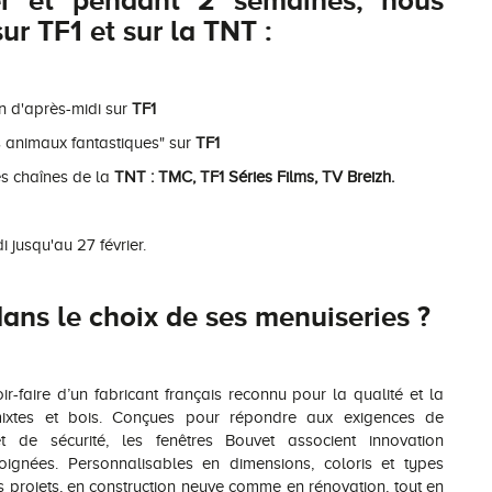
ier et pendant 2 semaines, nous
r TF1 et sur la TNT :
n d'après-midi sur
TF1
es animaux fantastiques" sur
TF1
es chaînes de la
TNT : TMC, TF1 Séries Films, TV Breizh.
 jusqu'au 27 février.
ans le choix de ses menuiseries ?
ir-faire d’un fabricant français reconnu pour la qualité et la
mixtes et bois. Conçues pour répondre aux exigences de
t de sécurité, les fenêtres Bouvet associent innovation
soignées. Personnalisables en dimensions, coloris et types
es projets, en construction neuve comme en rénovation, tout en