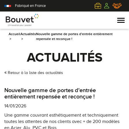
Fabriqué en France
Accueil
Actualités
Nouvelle gamme de portes d'entrée entièrement
>
>
repensée et reconçue !
PVC
Volets roulants
Acier
Qui sommes-nous ?
ACTUALITÉS
Mixte
Volets battants
Alu
L'innovation pour passion
Retour à la liste des actualités
Aluminium
Volets coulissants
Bois
Le client au cœur de nos préoccupations
Nouvelle gamme de portes d'entrée
Bois
Tous nos volets
PVC
L'efficience industrielle
entièrement repensée et reconçue !
14/01/2026
Nos portes-fenêtres
Conseils pour choisir
Toutes nos portes d'entrée
Le respect de l'environnement
Une gamme couvrant esthétiquement et techniquement
toutes les attentes de nos clients avec + de 200 modèles
Toutes nos fenêtres
Demander un devis
Contemporaine
en Acier, Alu, PVC et Bois.