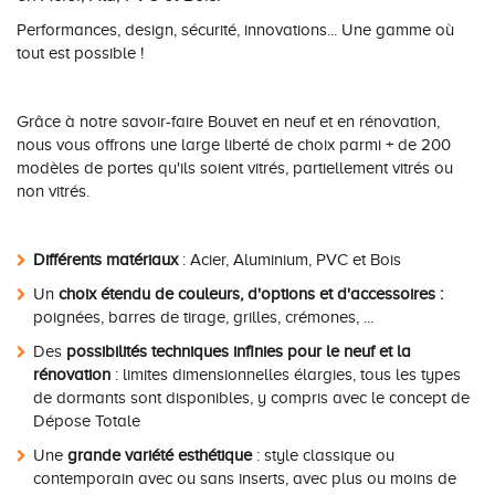
Performances, design, sécurité, innovations... Une gamme où
Conseils pour choisir
Tous nos accessoires volets roulants
Classique
tout est possible !
Demander un devis
Tous nos accessoires volets battants
Accessoires
Grâce à notre savoir-faire Bouvet en neuf et en rénovation,
Télécharger le catalogue
Télécharger le catalogue
Conseils pour choisir
nous vous offrons une large liberté de choix parmi + de 200
modèles de portes qu'ils soient vitrés, partiellement vitrés ou
non vitrés.
Demander un devis
Télécharger le catalogue
Différents matériaux
: Acier, Aluminium, PVC et Bois
Un
choix étendu de couleurs, d'options et d'accessoires :
poignées, barres de tirage, grilles, crémones, ...
Des
possibilités techniques infinies pour le neuf et la
rénovation
: limites dimensionnelles élargies, tous les types
de dormants sont disponibles, y compris avec le concept de
Dépose Totale
Une
grande variété esthétique
: style classique ou
contemporain avec ou sans inserts, avec plus ou moins de