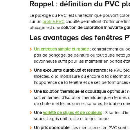
Rappel : définition du PVC p
Le plaxage du PVC, est une technique pouvant colorer
sur un
profilé PVC
chauffé permettant d’offrir une fini
plaxage est une
solution de coloration innovante gar
Les avantages des fenêtres P
Un entretien simple et rapide
:
contrairement au boi
pas de ponçage, de peinture ou tout autre nettoya
savonneuse suffit pour les maintenir en parfait éta
Une excellente durabilité et résistance :
le PVC plax
insectes, à la moisissure ou encore à la déformat
l’apparence de la fenêtre et de ses performances a
Une isolation thermique et acoustique optimale :
no
soit en termes d’isolation thermique qu’en termes d
de chaleur et les nuisances sonores, le tout en amé
Une
variété de styles et de couleurs
:
3 sortes d’im
souris, le gris anthracite et le gris taupe.
Un prix abordable :
les menuiseries en PVC sont c