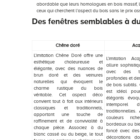
abordable que leurs homologues en bois massif, le
ceux qui cherchent l’aspect du bois sans le prix as
Des fenêtres semblables à du
Chêne doré
Aca
L’imitation Chêne Doré offre une
L’imitation Ac
esthétique chaleureuse et
allure sophistiq
élégante, avec des nuances de
avec des te
brun doré et des veinures
profondes et des
naturelles qui évoquent le
de bois subtils.
charme rustique du bois
est idéal pour
véritable. Cet aspect déco
élégants évoq
convient tout à fait aux intérieurs
intemporel 
classiques et traditionnels,
traditionnelles
apportant une touche de
couleurs ric
raffinement et de convivialité à
bordeaux ou bie
chaque pièce. Associez à du
foncé avec des
blanc cassé ou du beige, le tout
décorations do