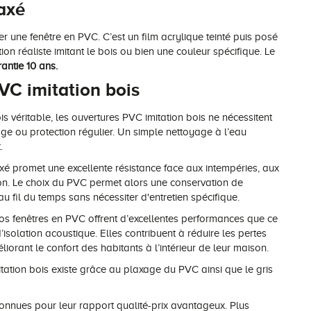
laxé
 une fenêtre en PVC. C’est un film acrylique teinté puis posé
tion réaliste imitant le bois ou bien une couleur spécifique. Le
antie 10 ans.
VC imitation bois
s véritable, les ouvertures PVC imitation bois ne nécessitent
ge ou protection régulier. Un simple nettoyage à l’eau
t.
é promet une excellente résistance face aux intempéries, aux
ion. Le choix du PVC permet alors une conservation de
u fil du temps sans nécessiter d'entretien spécifique.
s fenêtres en PVC offrent d’excellentes performances que ce
’isolation acoustique. Elles contribuent à réduire les pertes
liorant le confort des habitants à l’intérieur de leur maison.
itation bois existe grâce au plaxage du PVC ainsi que le gris
onnues pour leur rapport qualité-prix avantageux. Plus