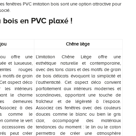
s fenêtres PVC imitation bois sont une option attractive pour
socié.
 bois en PVC plaxé !
jou
Chêne liège
ajou offre une
L’imitation Chêne Liège offre une
uée et luxueuse,
esthétique naturelle et contemporaine,
intes rouges
avec des tons clairs et des motifs de grain
 motifs de grain
de bois délicats évoquant la simplicité et
 Cet aspect déco
l’authenticité. Cet aspect déco convient
 les intérieurs
parfaitement aux intérieurs modernes et
uant le charme
scandinaves, apportant une touche de
des demeures
fraîcheur et de légèreté à l’espace.
. Associez à des
Associez ces fenêtres avec des couleurs
hes comme le
douces comme le blanc ou bien le gris
n comme le vert
clair, accompagné des matériaux
 accessoires de
tendances du moment : le lin ou le coton
rés peut créer
permettra de créer une atmosphère