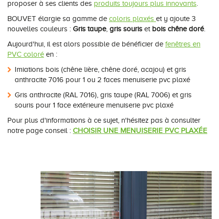
proposer à ses clients des
produits toujours plus innovants
.
Conseils pour choisir
Tous nos accessoires volets roulants
Classique
BOUVET élargie sa gamme de
coloris plaxés
et y ajoute 3
nouvelles couleurs :
Gris taupe
,
gris souris
et
bois chêne doré
.
Demander un devis
Tous nos accessoires volets battants
Accessoires
Aujourd'hui, il est alors possible de bénéficier de
fenêtres en
PVC coloré
en :
Télécharger le catalogue
Télécharger le catalogue
Conseils pour choisir
Imiations bois (chêne lière, chêne doré, acajou) et gris
anthracite 7016 pour 1 ou 2 faces menuiserie pvc plaxé
Demander un devis
Gris anthracite (RAL 7016), gris taupe (RAL 7006) et gris
souris pour 1 face extérieure menuiserie pvc plaxé
Télécharger le catalogue
Pour plus d'informations à ce sujet, n'hésitez pas à consulter
notre page conseil :
CHOISIR UNE MENUISERIE PVC PLAXÉE