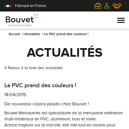
Fabriqué en France
Accueil
>
Actualités
>
Le PVC prend des couleurs !
ACTUALITÉS
PVC
Volets roulants
Acier
Qui sommes-nous ?
Mixte
Volets battants
Alu
L'innovation pour passion
Retour à la liste des actualités
Aluminium
Volets coulissants
Bois
Le client au cœur de nos préoccupations
Le PVC prend des couleurs !
Bois
Tous nos volets
PVC
L'efficience industrielle
14/04/2015
De nouveaux coloris plaxés chez Bouvet !
Nos portes-fenêtres
Conseils pour choisir
Toutes nos portes d'entrée
Le respect de l'environnement
Bouvet Menuiseries est spécialisate de la menuiserie extérieure
multi-matériaux en PVC, aluminium, bois et mixte.
Toutes nos fenêtres
Demander un devis
Contemporaine
Actrice majeure sur le marché, elle met tout en oeuvre pour