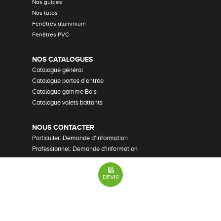
Nos guides
Nos tutos
Fenêtres aluminium
Fenêtres PVC
NOS CATALOGUES
Catalogue général
Catalogue portes d'entrée
Catalogue gamme Bois
Catalogue volets battants
NOUS CONTACTER
Particulier: Demande d'information
Professionnel: Demande d'information
Demander un devis
Recrutement
DEVIS
Mentions Légales
•
Plan du site
•
Lexique
•
Paramètres des cookies
51 avis
© Bouvet - 2026 Tous droits réservés