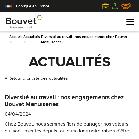
Fabriqué en France
Accueil
Actualités
Diversité au travail : nos engagements chez Bouvet
>
>
Menuiseries
PVC
Volets roulants
Acier
Qui sommes-nous ?
ACTUALITÉS
Mixte
Volets battants
Alu
L'innovation pour passion
Retour à la liste des actualités
Aluminium
Volets coulissants
Bois
Le client au cœur de nos préoccupations
Diversité au travail : nos engagements chez
Bois
Tous nos volets
PVC
L'efficience industrielle
Bouvet Menuiseries
04/04/2024
Nos portes-fenêtres
Conseils pour choisir
Toutes nos portes d'entrée
Le respect de l'environnement
Chez Bouvet, nous sommes fiers de partager nos valeurs
qui sont inscrites depuis toujours dans notre raison d’être.
Toutes nos fenêtres
Demander un devis
Contemporaine