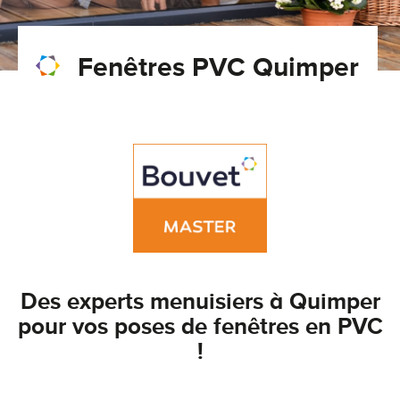
Conseils pour choisir
Tous nos accessoires volets roulants
Classique
Fenêtres PVC Quimper
Demander un devis
Tous nos accessoires volets battants
Accessoires
Télécharger le catalogue
Télécharger le catalogue
Conseils pour choisir
Demander un devis
Télécharger le catalogue
Des experts menuisiers à Quimper
pour vos poses de fenêtres en PVC
!